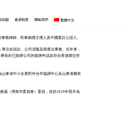
動回顧
會員制度
聯絡我們
繁體中文
馬恩國
劉漢銓 GBS, JP
執業事務律師、民事婚禮主禮人及中國委託公證人。
錢志庸
譚惠珠 GBM, GBS, JP
簡福飴博士 GBS, SBS
吳英鵬
梁輝鴻
梁美芬博士 GBS, SBS, JP
GREG JONES
rick 專注於訴訟、公司清盤及商業法事務。近年來，
亦專長於已除牌公司的復牌申請及符合香港聯交所
葉欣穎
威廉·米勒
關媄穗博士
何沈慧霞博士 OAM, JP
周俊英
宋平博士
李曉琳
陳弘毅教授 GBS, SBS, JP
蕭一峰
鄧幹燊
鍾詠珊
簡松年 SBS BBS BH JP
趙國榮
獲委任為山東省中小企業對外合作協調中心及山東省國有
張博文
李兆浚
林峰教授
秦覺忠
顧敏康教授 JP
莊武藝 JP
協商會議（濟南市委員會）委員，並於2018年晉升為
KEITH CHAPPLE SC
黃江天博士 BBS JP
施杰
林家禮博士 銅紫荊星章 太平
紳士
黃輝教授
葉鉅雲
邱庭彪博士議員
梁永鏗博士 BBS, JP
杜春