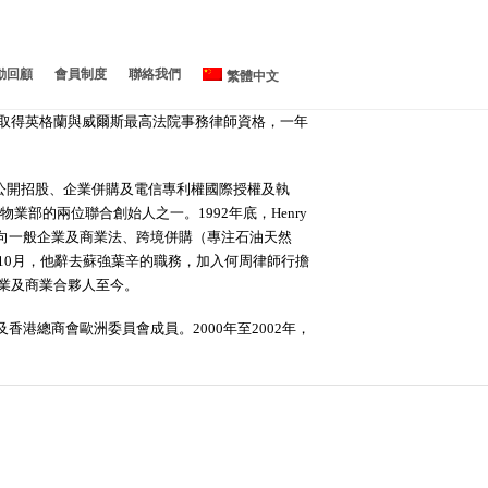
動回顧
會員制度
聯絡我們
繁體中文
他取得英格蘭與威爾斯最高法院事務律師資格，一年
馬恩國
劉漢銓 GBS, JP
錢志庸
譚惠珠 GBM, GBS, JP
簡福飴博士 GBS, SBS
吳英鵬
梁輝鴻
梁美芬博士 GBS, SBS, JP
GREG JONES
首次公開招股、企業併購及電信專利權國際授權及執
物業部的兩位聯合創始人之一。1992年底，Henry
葉欣穎
威廉·米勒
關媄穗博士
何沈慧霞博士 OAM, JP
周俊英
向一般企業及商業法、跨境併購（專注石油天然
宋平博士
李曉琳
陳弘毅教授 GBS, SBS, JP
蕭一峰
10月，他辭去蘇強葉辛的職務，加入何周律師行擔
鄧幹燊
鍾詠珊
簡松年 SBS BBS BH JP
趙國榮
企業及商業合夥人至今。
張博文
李兆浚
林峰教授
秦覺忠
香港總商會歐洲委員會成員。2000年至2002年，
顧敏康教授 JP
莊武藝 JP
KEITH CHAPPLE SC
黃江天博士 BBS JP
施杰
林家禮博士 銅紫荊星章 太平
紳士
黃輝教授
葉鉅雲
邱庭彪博士議員
梁永鏗博士 BBS, JP
杜春