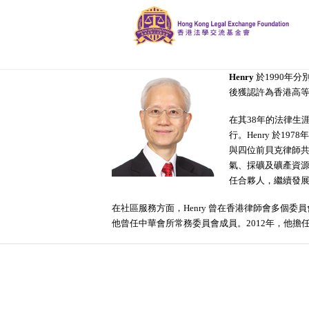
Henry
於1990年
後獲認許為香港高
在其38年的法律生
行。Henry 於1
與四位前貝克律師
氣、採礦及礦產資源
任合夥人，繼續發展
在社區服務方面，Henry 曾在香港律師會多個委
他曾任中華會所常務委員會成員。2012年，他擔