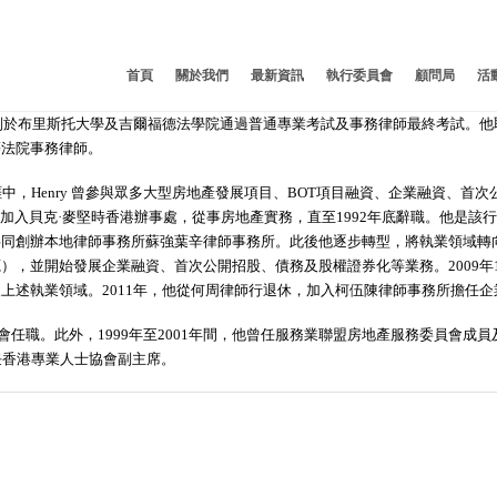
首頁
關於我們
最新資訊
執行委員會
顧問局
活
分別於布里斯托大學及吉爾福德法學院通過普通專業考試及事務律師最終考試。
等法院事務律師。
涯中，Henry 曾參與眾多大型房地產發展項目、BOT項目融資、企業融資、
978年加入貝克·麥堅時香港辦事處，從事房地產實務，直至1992年底辭職。他是該行
共同創辦本地律師事務所蘇強葉辛律師事務所。此後他逐步轉型，將執業領域轉
），並開始發展企業融資、首次公開招股、債務及股權證券化等業務。2009年
上述執業領域。2011年，他從何周律師行退休，加入柯伍陳律師事務所擔任
員會任職。此外，1999年至2001年間，他曾任服務業聯盟房地產服務委員會成員及
任香港專業人士協會副主席。